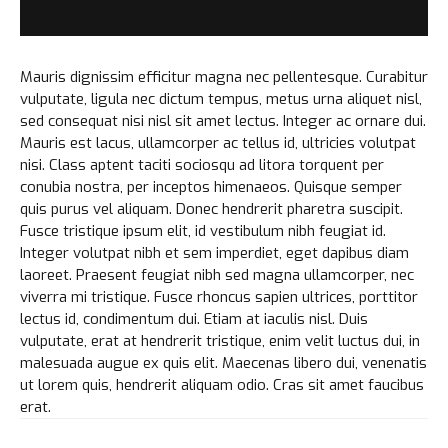
Mauris dignissim efficitur magna nec pellentesque. Curabitur
vulputate, ligula nec dictum tempus, metus urna aliquet nisl,
sed consequat nisi nisl sit amet lectus. Integer ac ornare dui.
Mauris est lacus, ullamcorper ac tellus id, ultricies volutpat
nisi. Class aptent taciti sociosqu ad litora torquent per
conubia nostra, per inceptos himenaeos. Quisque semper
quis purus vel aliquam. Donec hendrerit pharetra suscipit.
Fusce tristique ipsum elit, id vestibulum nibh feugiat id.
Integer volutpat nibh et sem imperdiet, eget dapibus diam
laoreet. Praesent feugiat nibh sed magna ullamcorper, nec
viverra mi tristique. Fusce rhoncus sapien ultrices, porttitor
lectus id, condimentum dui. Etiam at iaculis nisl. Duis
vulputate, erat at hendrerit tristique, enim velit luctus dui, in
malesuada augue ex quis elit. Maecenas libero dui, venenatis
ut lorem quis, hendrerit aliquam odio. Cras sit amet faucibus
erat.