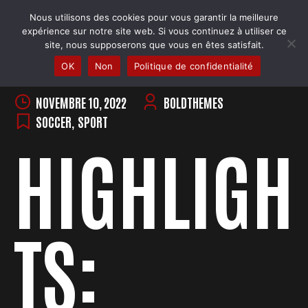
Skip
Nous utilisons des cookies pour vous garantir la meilleure
to
COBRA BADMINTON COLMAR
expérience sur notre site web. Si vous continuez à utiliser ce
content
Club & école de badminton
site, nous supposerons que vous en êtes satisfait.
OK
Non
Politique de confidentialité
NOVEMBRE 10, 2022
BOLDTHEMES
SOCCER
,
SPORT
HIGHLIGH
TS: