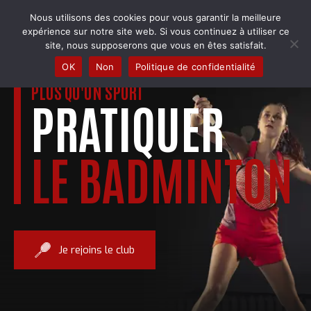
Skip
Nous utilisons des cookies pour vous garantir la meilleure
to
COBRA BADMINTON COLMAR
expérience sur notre site web. Si vous continuez à utiliser ce
content
Club & école de badminton
site, nous supposerons que vous en êtes satisfait.
OK
Non
Politique de confidentialité
PLUS QU'UN SPORT
PRATIQUER
LE BADMINTON
Je rejoins le club