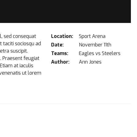
sl, sed consequat
Location:
Sport Arena
t taciti sociosqu ad
Date:
November 11th
tra suscipit.
Teams:
Eagles vs Steelers
t. Praesent feugiat
Author:
Ann Jones
Etiam at iaculis
, venenatis ut lorem