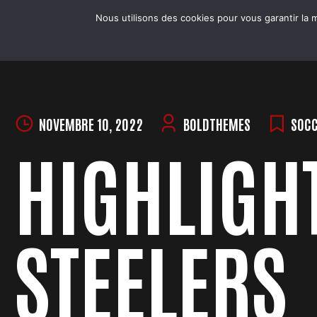
Skip
COBRA BADMINTON COLMAR
Nous utilisons des cookies pour vous garantir la m
to
LE CLUB
Club & école de badminton
content
NOVEMBRE 10, 2022
BOLDTHEMES
SOC
HIGHLIGHT
STEELERS