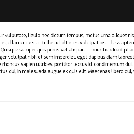
ur vulputate, ligula nec dictum tempus, metus urna aliquet ni
cus, ullamcorper ac tellus id, ultricies volutpat nisi. Class apten
. Quisque semper quis purus vel aliquam. Donec hendrerit phare
nteger volutpat nibh et sem imperdiet, eget dapibus diam laoree
rhoncus sapien ultrices, porttitor lectus id, condimentum dui. 
 luctus dui, in malesuada augue ex quis elit. Maecenas libero dui