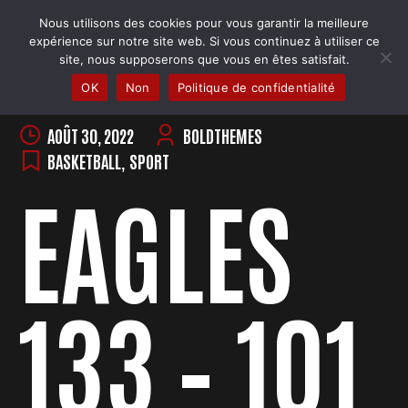
Skip
Nous utilisons des cookies pour vous garantir la meilleure
to
COBRA BADMINTON COLMAR
expérience sur notre site web. Si vous continuez à utiliser ce
content
Club & école de badminton
site, nous supposerons que vous en êtes satisfait.
OK
Non
Politique de confidentialité
AOÛT 30, 2022
BOLDTHEMES
BASKETBALL
,
SPORT
EAGLES
133 – 101