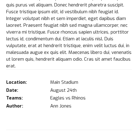
quis purus vel aliquam. Donec hendrerit pharetra suscipit.
Fusce tristique ipsum elit, id vestibulum nibh feugiat id.
Integer volutpat nibh et sem imperdiet, eget dapibus diam
laoreet. Praesent feugiat nibh sed magna ullamcorper, nec
viverra mi tristique. Fusce rhoncus sapien ultrices, porttitor
lectus id, condimentum dui. Etiam at iaculis nisl. Duis
vulputate, erat at hendrerit tristique, enim velit luctus dui, in
malesuada augue ex quis elit. Maecenas libero dui, venenatis
ut lorem quis, hendrerit aliquam odio. Cras sit amet faucibus
erat.
Location:
Main Stadium
Date:
August 24th
Teams:
Eagles vs Rhinos
Author:
Ann Jones