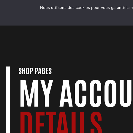
Skip
COBRA BADMINTON COLMAR
Nous utilisons des cookies pour vous garantir la m
to
LE CLUB
Club & école de badminton
content
SHOP PAGES
MY ACCOU
DETAILS