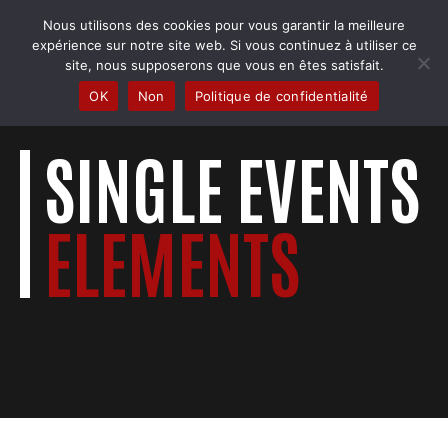
Skip
Nous utilisons des cookies pour vous garantir la meilleure
to
COBRA BADMINTON COLMAR
expérience sur notre site web. Si vous continuez à utiliser ce
content
Club & école de badminton
site, nous supposerons que vous en êtes satisfait.
OK
Non
Politique de confidentialité
SINGLE EVENTS
ELEMENTS