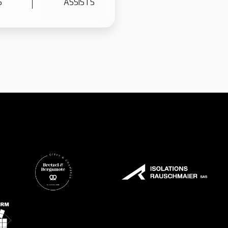
5
S
ASSISTS
6
7
8
9
0