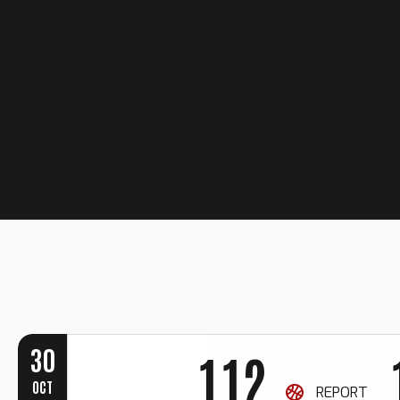
0
1
2
3
0
4
0
0
0
1
5
1
30
1
1
2
6
2
OCT
REPORT