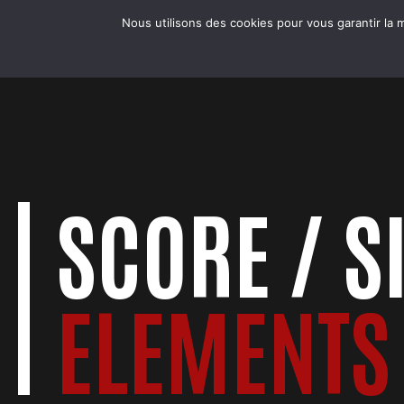
Skip
COBRA BADMINTON COLMAR
Nous utilisons des cookies pour vous garantir la m
to
LE CLUB
Club & école de badminton
content
SCORE / S
ELEMENTS