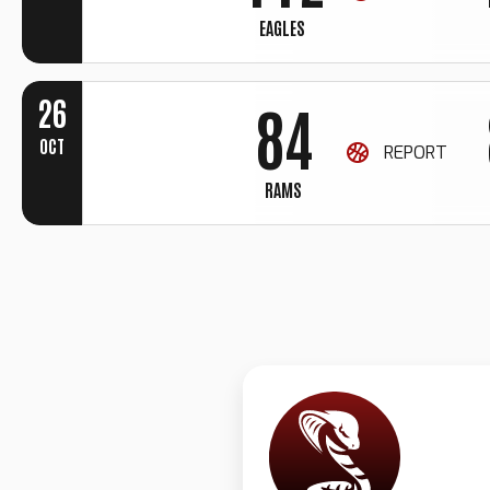
2
2
3
EAGLES
7
3
3
3
4
26
8
4
OCT
REPORT
4
4
5
9
5
RAMS
5
5
6
0
6
6
6
7
7
7
7
8
8
8
8
9