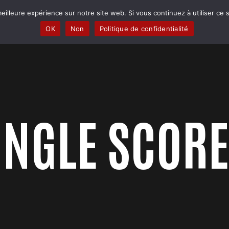
eilleure expérience sur notre site web. Si vous continuez à utiliser ce
PRATIQUER
PERFORMER
RENCONTRES
BOUTIQUE
OK
Non
Politique de confidentialité
0
INGLE SCOR
1
2
3