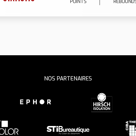
0
2
7
6
7
POINTS
REBOUND
9
9
3
8
7
8
0
0
4
9
8
9
5
0
9
0
NOS PARTENAIRES
6
0
7
8