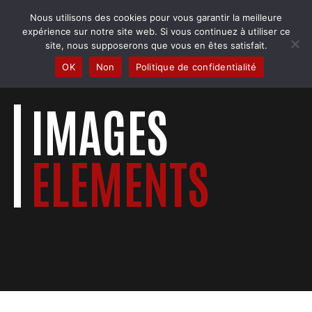
Skip
Nous utilisons des cookies pour vous garantir la meilleure
to
COBRA BADMINTON COLMAR
expérience sur notre site web. Si vous continuez à utiliser ce
content
Club & école de badminton
site, nous supposerons que vous en êtes satisfait.
OK
Non
Politique de confidentialité
IMAGES
ELEMENTS