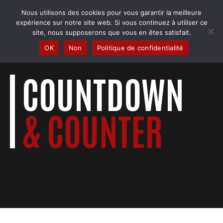
Skip
0
Nous utilisons des cookies pour vous garantir la meilleure
to
COBRA BADMINTON COLMAR
expérience sur notre site web. Si vous continuez à utiliser ce
content
Club & école de badminton
site, nous supposerons que vous en êtes satisfait.
1
OK
Non
Politique de confidentialité
0
0
COUNTDOWN
2
0
1
1
& COUNTER
3
1
2
2
0
4
0
2
3
3
1
5
1
0
3
4
4