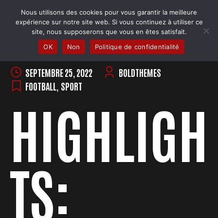
Skip
Nous utilisons des cookies pour vous garantir la meilleure
to
COBRA BADMINTON COLMAR
expérience sur notre site web. Si vous continuez à utiliser ce
content
Club & école de badminton
site, nous supposerons que vous en êtes satisfait.
OK
Non
Politique de confidentialité
SEPTEMBRE 25, 2022
BOLDTHEMES
FOOTBALL
,
SPORT
HIGHLIGH
TS: