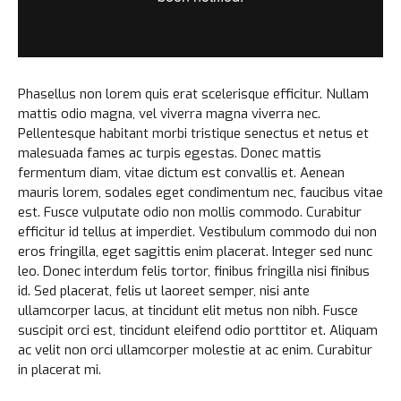
Phasellus non lorem quis erat scelerisque efficitur. Nullam
mattis odio magna, vel viverra magna viverra nec.
Pellentesque habitant morbi tristique senectus et netus et
malesuada fames ac turpis egestas. Donec mattis
fermentum diam, vitae dictum est convallis et. Aenean
mauris lorem, sodales eget condimentum nec, faucibus vitae
est. Fusce vulputate odio non mollis commodo. Curabitur
efficitur id tellus at imperdiet. Vestibulum commodo dui non
eros fringilla, eget sagittis enim placerat. Integer sed nunc
leo. Donec interdum felis tortor, finibus fringilla nisi finibus
id. Sed placerat, felis ut laoreet semper, nisi ante
ullamcorper lacus, at tincidunt elit metus non nibh. Fusce
suscipit orci est, tincidunt eleifend odio porttitor et. Aliquam
ac velit non orci ullamcorper molestie at ac enim. Curabitur
in placerat mi.