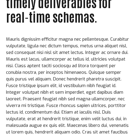
timely deliverables for
real-time schemas.
Mauris dignissim efficitur magna nec pellentesque. Curabitur
vulputate, ligula nec dictum tempus, metus urna aliquet nisl,
sed consequat nisi nisl sit amet lectus. Integer ac ornare dui.
Mauris est lacus, ullamcorper ac tellus id, ultricies volutpat
nisi. Class aptent taciti sociosqu ad litora torquent per
conubia nostra, per inceptos himenaeos. Quisque semper
quis purus vel aliquam. Donec hendrerit pharetra suscipit.
Fusce tristique ipsum elit, id vestibulum nibh feugiat id.
Integer volutpat nibh et sem imperdiet, eget dapibus diam
laoreet. Praesent feugiat nibh sed magna ullamcorper, nec
viverra mi tristique. Fusce rhoncus sapien ultrices, porttitor
lectus id, condimentum dui. Etiam at iaculis nisl. Duis
vulputate, erat at hendrerit tristique, enim velit luctus dui, in
malesuada augue ex quis elit. Maecenas libero dui, venenatis
ut lorem quis, hendrerit aliquam odio. Cras sit amet faucibus