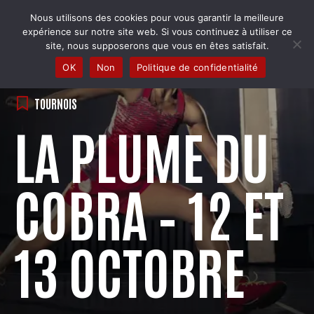
Skip
Nous utilisons des cookies pour vous garantir la meilleure
to
COBRA BADMINTON COLMAR
expérience sur notre site web. Si vous continuez à utiliser ce
content
Club & école de badminton
site, nous supposerons que vous en êtes satisfait.
OK
Non
Politique de confidentialité
TOURNOIS
LA PLUME DU
COBRA – 12 ET
13 OCTOBRE