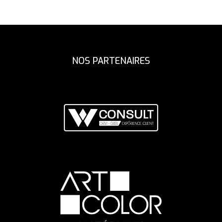
DE
L’ARTICLE
NOS PARTENAIRES